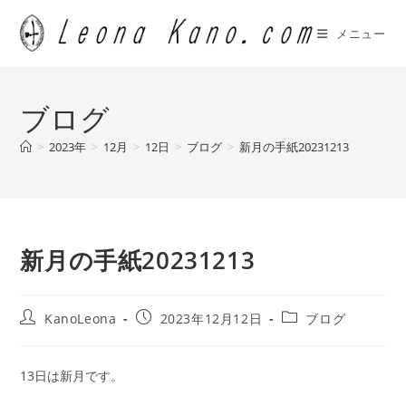
コ
ン
メニュー
テ
ン
ツ
ブログ
へ
ス
>
2023年
>
12月
>
12日
>
ブログ
>
新月の手紙20231213
キ
ッ
プ
新月の手紙20231213
投
投
投
KanoLeona
2023年12月12日
ブログ
稿
稿
稿
者:
公
カ
開
テ
13日は新月です。
日:
ゴ
リ