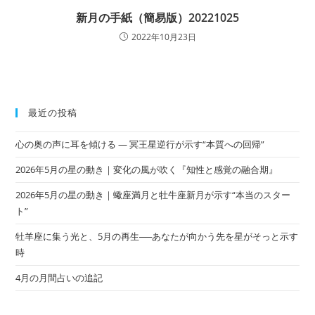
新月の手紙（簡易版）20221025
2022年10月23日
最近の投稿
心の奥の声に耳を傾ける ― 冥王星逆行が示す“本質への回帰”
2026年5月の星の動き｜変化の風が吹く『知性と感覚の融合期』
2026年5月の星の動き｜蠍座満月と牡牛座新月が示す“本当のスター
ト”
牡羊座に集う光と、5月の再生──あなたが向かう先を星がそっと示す
時
4月の月間占いの追記