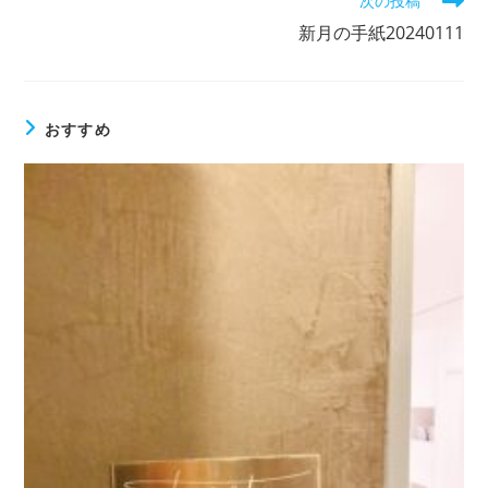
次の投稿
の
記
新月の手紙20240111
事
を
読
む
おすすめ