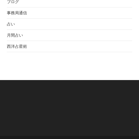
ブログ
事務局通信
占い
月間占い
西洋占星術