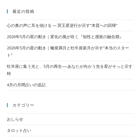
最近の投稿
心の奥の声に耳を傾ける ― 冥王星逆行が示す“本質への回帰”
2026年5月の星の動き｜変化の風が吹く『知性と感覚の融合期』
2026年5月の星の動き｜蠍座満月と牡牛座新月が示す“本当のスター
ト”
牡羊座に集う光と、5月の再生──あなたが向かう先を星がそっと示す
時
4月の月間占いの追記
カテゴリー
おしらせ
タロット占い