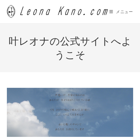
コ
ン
メニュー
テ
ン
ツ
叶レオナの公式サイトへよ
へ
ス
うこそ
キ
ッ
プ