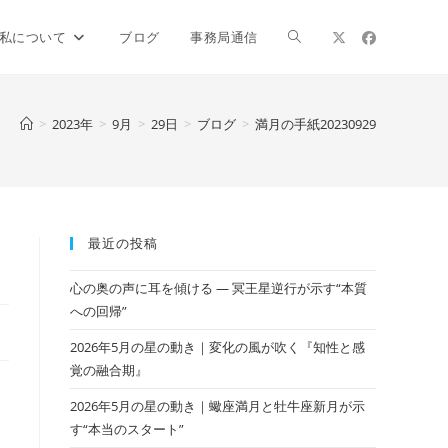
ウ
私について
ブログ
事務局通信
ェ
>
2023年
>
9月
>
29日
>
ブログ
>
満月の手紙20230929
ブ
最近の投稿
サ
心の奥の声に耳を傾ける ― 冥王星逆行が示す“本質
への回帰”
イ
2026年5月の星の動き｜変化の風が吹く『知性と感
覚の融合期』
2026年5月の星の動き｜蠍座満月と牡牛座新月が示
ト
す“本当のスタート”