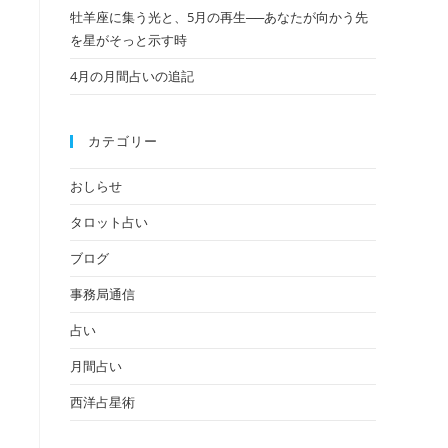
牡羊座に集う光と、5月の再生──あなたが向かう先
の
を星がそっと示す時
4月の月間占いの追記
検
カテゴリー
索
おしらせ
タロット占い
を
ブログ
事務局通信
ト
占い
月間占い
西洋占星術
グ