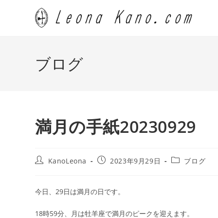
コ
ン
テ
ン
ツ
ブログ
へ
ス
キ
ッ
プ
満月の手紙20230929
投
投
投
KanoLeona
2023年9月29日
ブログ
稿
稿
稿
者:
公
カ
開
テ
今日、29
日は満月の日です。
日:
ゴ
リ
18
時
59
分、月は牡羊座で満月のピークを迎えます。
ー: