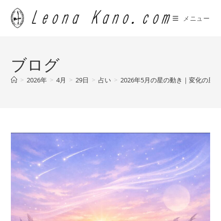
コ
ン
メニュー
テ
ン
ツ
ブログ
へ
ス
>
2026年
>
4月
>
29日
>
占い
>
2026年5月の星の動き｜変化の
キ
ッ
プ