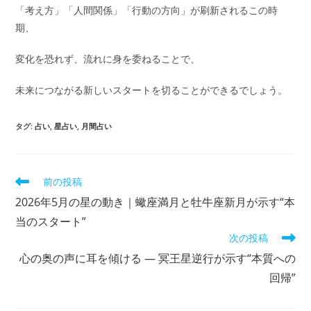
「考え方」「人間関係」「行動の方向」が刷新されるこの時
期、
変化を恐れず、流れに身を委ねることで、
未来につながる新しいスタートを切ることができるでしょう。
タグ
:
占い
,
星占い
,
月間占い
そ
前の投稿
の
2026年5月の星の動き｜蠍座満月と牡牛座新月が示す“本
他
の
当のスタート”
記
次の投稿
事
心の奥の声に耳を傾ける ― 冥王星逆行が示す“本質への
を
読
回帰”
む