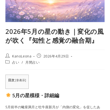
2026年5月の星の動き｜変化の風
が吹く『知性と感覚の融合期』
投
投
KanoLeona
2026年4月29日
稿
稿
投
占い
/
月間占い
者:
公
稿
開
カ
日:
テ
目次
ゴ
[
非表示
]
リ
ー:
5月の星模様・詳細編
5月前半の蠍座満月と牡牛座新月が「内側の変化」を促したあ