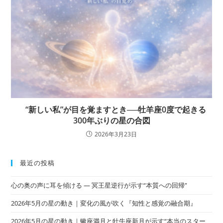
“新しい私”が目を覚ますとき──牡羊座0度で起きる
300年ぶりの星の合図
2026年3月23日
最近の投稿
心の奥の声に耳を傾ける ― 冥王星逆行が示す“本質への回帰”
2026年5月の星の動き｜変化の風が吹く『知性と感覚の融合期』
2026年5月の星の動き｜蠍座満月と牡牛座新月が示す“本当のスター