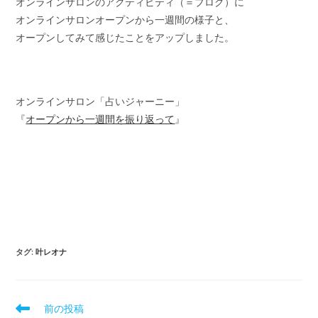
オンラインサロンのアクティビティ（＝ブログ）に
日:
ゴ
オンラインサロンオープンから一週間の様子と、
リ
ー:
オープンしてみて感じたことをアップしました。
オンラインサロン「占いジャーニー」
『
オープンから一週間を振り返って
』
タグ
:
叶レオナ
そ
前の投稿