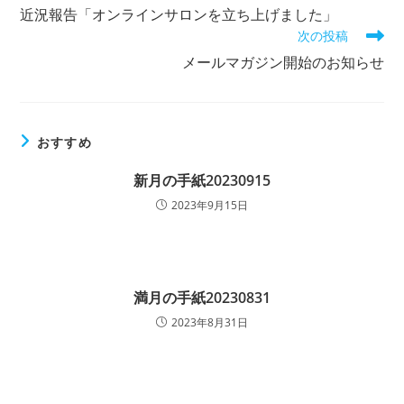
の
近況報告「オンラインサロンを立ち上げました」
他
次の投稿
の
記
メールマガジン開始のお知らせ
事
を
読
む
おすすめ
新月の手紙20230915
2023年9月15日
満月の手紙20230831
2023年8月31日