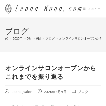
コ
ン
メニュー
テ
ン
ツ
ブログ
へ
ス
>
2020年
>
5月
>
9日
>
ブログ
>
オンラインサロンオープンからこ
キ
ッ
プ
オンラインサロンオープンから
これまでを振り返る
投
投
投
Leona_salon
2020年5月9日
ブログ
稿
稿
稿
者:
公
カ
開
テ