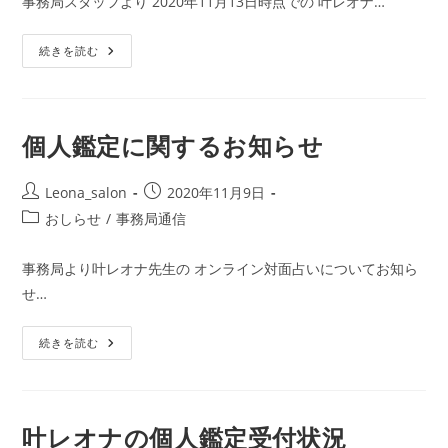
事務局スタッフより 2020年11月13日時点での 叶レオナ…
日
日:
テ
時
点）
ゴ
叶
続きを読む
リ
レ
ー:
オ
ナ
の
個
人
個人鑑定に関するお知らせ
鑑
定
受
付
投
投
Leona_salon
2020年11月9日
状
稿
稿
投
おしらせ
況
/
事務局通信
（2020
者:
公
稿
年
開
カ
11
事務局より叶レオナ先生の オンライン対面占いについてお知ら
月
日:
テ
13
せ…
ゴ
日
時
リ
点）
個
ー:
続きを読む
人
鑑
定
に
関
す
叶レオナの個人鑑定受付状況
る