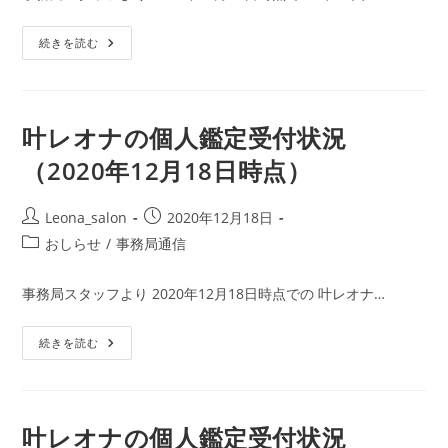
日:
テ
ゴ
叶
続きを読む
リ
レ
ー:
オ
ナ
の
個
人
叶レオナの個人鑑定受付状況
鑑
定
（2020年12月18日時点）
受
付
状
況
投
投
Leona_salon
2020年12月18日
（2020
稿
稿
年
投
おしらせ
/
事務局通信
12
者:
公
稿
月
開
25
カ
事務局スタッフより 2020年12月18日時点での 叶レオナ…
日
日:
テ
時
点）
ゴ
叶
続きを読む
リ
レ
ー:
オ
ナ
の
個
人
叶レオナの個人鑑定受付状況
鑑