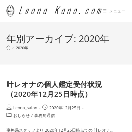
コ
ン
メニュー
テ
ン
ツ
年別アーカイブ: 2020年
へ
ス
>
2020年
キ
ッ
プ
叶レオナの個人鑑定受付状況
（2020年12月25日時点）
投
投
Leona_salon
2020年12月25日
稿
稿
投
おしらせ
/
事務局通信
者:
公
稿
開
カ
事務局スタッフより 2020年12月25日時点での 叶レオナ…