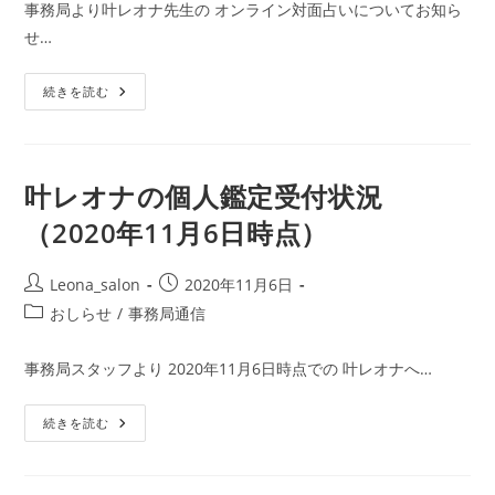
11
事務局より叶レオナ先生の オンライン対面占いについてお知ら
月
日:
テ
13
せ…
ゴ
日
時
リ
点）
個
ー:
続きを読む
人
鑑
定
に
関
す
叶レオナの個人鑑定受付状況
る
お
（2020年11月6日時点）
知
ら
せ
投
投
Leona_salon
2020年11月6日
稿
稿
投
おしらせ
/
事務局通信
者:
公
稿
開
カ
事務局スタッフより 2020年11月6日時点での 叶レオナへ…
日:
テ
ゴ
叶
続きを読む
リ
レ
ー:
オ
ナ
の