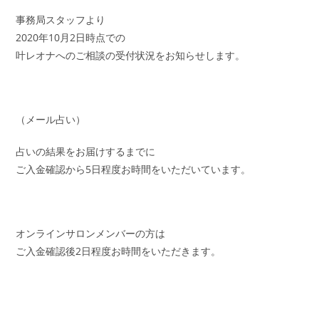
カ
日:
テ
事務局スタッフより
ゴ
2020年10月2日時点での
リ
ー:
叶レオナへのご相談の受付状況をお知らせします。
（メール占い）
占いの結果をお届けするまでに
ご入金確認から5日程度お時間をいただいています。
オンラインサロンメンバーの方は
ご入金確認後2日程度お時間をいただきます。