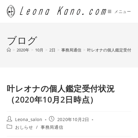
コ
ン
メニュー
テ
ン
ツ
ブログ
へ
ス
>
2020年
>
10月
>
2日
>
事務局通信
>
叶レオナの個人鑑定受付状況（
キ
ッ
プ
叶レオナの個人鑑定受付状況
（2020年10月2日時点）
投
投
Leona_salon
2020年10月2日
稿
稿
投
おしらせ
/
事務局通信
者:
公
稿
開