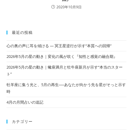
2020年10月9日
最近の投稿
心の奥の声に耳を傾ける ― 冥王星逆行が示す“本質への回帰”
2026年5月の星の動き｜変化の風が吹く『知性と感覚の融合期』
2026年5月の星の動き｜蠍座満月と牡牛座新月が示す“本当のスター
ト”
牡羊座に集う光と、5月の再生──あなたが向かう先を星がそっと示す
時
4月の月間占いの追記
カテゴリー