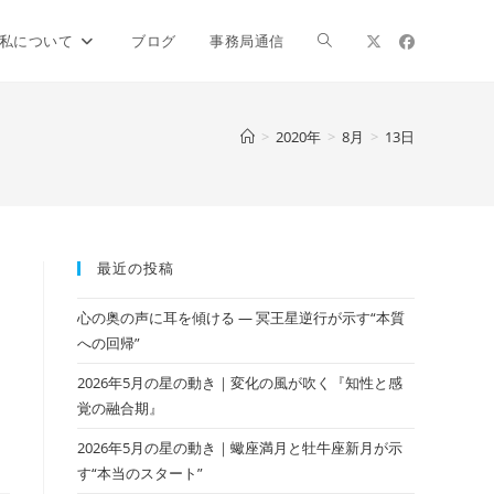
ウ
私について
ブログ
事務局通信
ェ
>
2020年
>
8月
>
13日
ブ
最近の投稿
サ
心の奥の声に耳を傾ける ― 冥王星逆行が示す“本質
への回帰”
イ
2026年5月の星の動き｜変化の風が吹く『知性と感
覚の融合期』
2026年5月の星の動き｜蠍座満月と牡牛座新月が示
ト
す“本当のスタート”