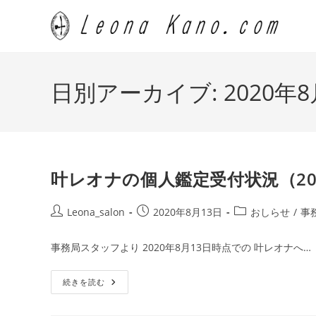
コ
ン
テ
ン
ツ
日別アーカイブ: 2020年8
へ
ス
キ
ッ
プ
叶レオナの個人鑑定受付状況（20
投
投
投
Leona_salon
2020年8月13日
おしらせ
/
事
稿
稿
稿
者:
公
カ
事務局スタッフより 2020年8月13日時点での 叶レオナへ…
開
テ
日:
ゴ
叶
続きを読む
リ
レ
ー:
オ
ナ