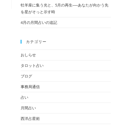
牡羊座に集う光と、5月の再生──あなたが向かう先
の
を星がそっと示す時
4月の月間占いの追記
検
カテゴリー
索
おしらせ
タロット占い
を
ブログ
事務局通信
ト
占い
月間占い
西洋占星術
グ