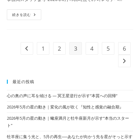
日:
テ
時
点）
ゴ
叶
続きを読む
リ
レ
ー:
オ
ナ
の
個
人
鑑
1
2
3
4
5
6
前のページヘ
定
受
付
次のペ
状
況
（2020
年
8
最近の投稿
月
13
日
心の奥の声に耳を傾ける ― 冥王星逆行が示す“本質への回帰”
時
点）
2026年5月の星の動き｜変化の風が吹く『知性と感覚の融合期』
2026年5月の星の動き｜蠍座満月と牡牛座新月が示す“本当のスター
ト”
牡羊座に集う光と、5月の再生──あなたが向かう先を星がそっと示す