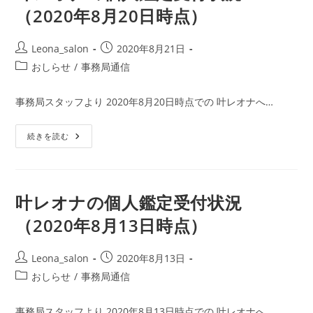
定
（2020年8月20日時点）
受
付
状
況
投
投
Leona_salon
2020年8月21日
（2020
稿
稿
年
投
おしらせ
/
事務局通信
9
者:
公
稿
月
開
4
カ
事務局スタッフより 2020年8月20日時点での 叶レオナへ…
日
日:
テ
時
点）
ゴ
叶
続きを読む
リ
レ
ー:
オ
ナ
の
個
人
叶レオナの個人鑑定受付状況
鑑
定
（2020年8月13日時点）
受
付
状
況
投
投
Leona_salon
2020年8月13日
（2020
稿
稿
年
投
おしらせ
/
事務局通信
8
者:
公
稿
月
開
20
カ
事務局スタッフより 2020年8月13日時点での 叶レオナへ…
日