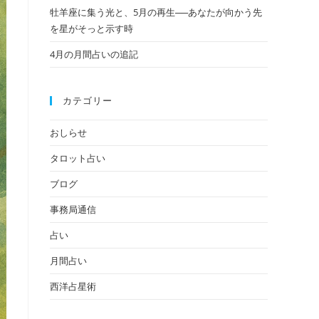
牡羊座に集う光と、5月の再生──あなたが向かう先
の
を星がそっと示す時
4月の月間占いの追記
検
カテゴリー
索
おしらせ
タロット占い
を
ブログ
事務局通信
ト
占い
月間占い
西洋占星術
グ