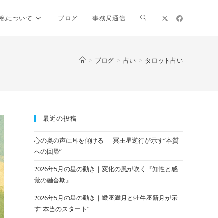
ウ
私について
ブログ
事務局通信
ェ
>
ブログ
>
占い
>
タロット占い
ブ
最近の投稿
サ
心の奥の声に耳を傾ける ― 冥王星逆行が示す“本質
への回帰”
イ
2026年5月の星の動き｜変化の風が吹く『知性と感
覚の融合期』
2026年5月の星の動き｜蠍座満月と牡牛座新月が示
ト
す“本当のスタート”