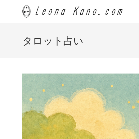
コ
ン
テ
ン
ツ
タロット占い
へ
ス
キ
ッ
プ