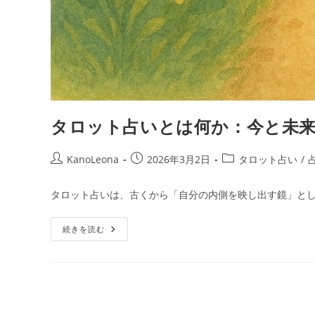
タロット占いとは何か：今と未
投
投
投
KanoLeona
2026年3月2日
タロット占い
/
稿
稿
稿
者:
公
カ
タロット占いは、古くから「自分の内側を映し出す鏡」とし
開
テ
日:
ゴ
タ
続きを読む
リ
ロ
ー:
ッ
ト
占
い
と
は
何